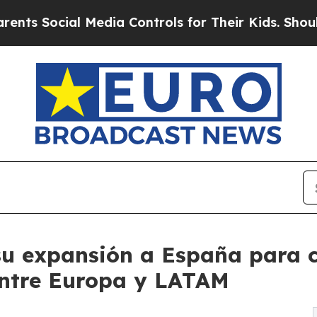
al Media Controls for Their Kids. Should the US?
T
su expansión a España para c
 entre Europa y LATAM