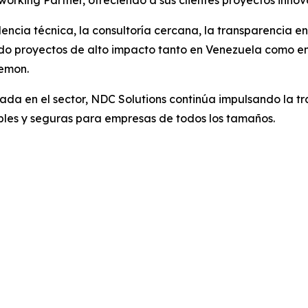
orking Partner, ofreciendo a sus clientes proyectos innov
elencia técnica, la consultoría cercana, la transparenci
ollado proyectos de alto impacto tanto en Venezuela como 
iemon.
a en el sector, NDC Solutions continúa impulsando la tr
ables y seguras para empresas de todos los tamaños.