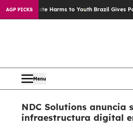
o Abate Harms to Youth
Brazil Gives Parents Soci
AGP PICKS
Menu
NDC Solutions anuncia 
infraestructura digital