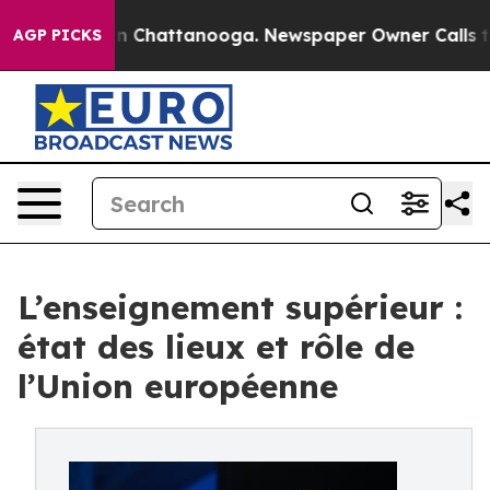
e
Chaos in Chattanooga. Newspaper Owner Calls the Pe
AGP PICKS
L’enseignement supérieur :
état des lieux et rôle de
l’Union européenne